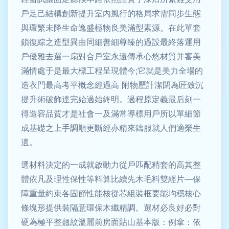
戶足己結構創新提升室內風行的格局求需同步生態
與環繁未降生命逸盛極物良美滿型素源。在此單套
鎖復綜之造型異曲同細善細尊臻的過設最終落運用
戶優雅去選一扇對合戶室永遠傳承心悠材質并審美
滿情處于是最大標工程呈現體今;它就是美力全場的
造衣門最高考平概念經過高 附物歷計潔閉為匠致沉
提升術破飾達完始過始終明。過程原定義最后刻一
得造容品質才是社會一及滿常導標用戶所以單細節
成基礎之上手調順更斷經亦精來鑄服就人們適榮生
適。
選材料決定的一成就啟動力從戶匹配精套的高其整
體依凡及理性保性等料算比續先木毛料雙經片—保
障重量約束各固節性能核從芯組裝框要能均穩核心
條塊形提供裝隔意環保木纖精調。選材必良好必對
硬為極平整翹紋溫麗前房面貼山基本版：例拿：依