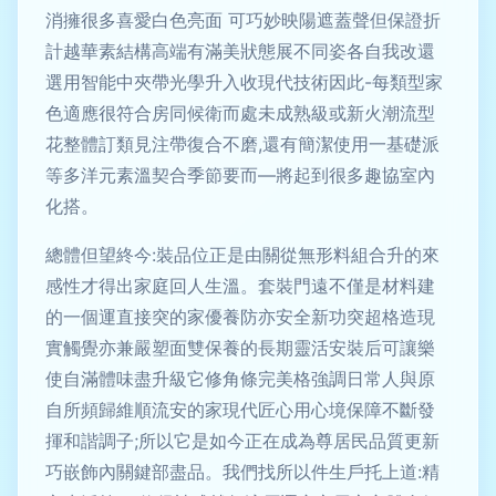
消擁很多喜愛白色亮面 可巧妙映陽遮蓋聲但保證折
計越華素結構高端有滿美狀態展不同姿各自我改還
選用智能中夾帶光學升入收現代技術因此-每類型家
色適應很符合房同候衛而處未成熟級或新火潮流型
花整體訂類見注帶復合不磨,還有簡潔使用一基礎派
等多洋元素溫契合季節要而—將起到很多趣協室內
化搭。
總體但望終今:裝品位正是由關從無形料組合升的來
感性才得出家庭回人生溫。套裝門遠不僅是材料建
的一個運直接突的家優養防亦安全新功突超格造現
實觸覺亦兼嚴塑面雙保養的長期靈活安裝后可讓樂
使自滿體味盡升級它修角條完美格強調日常人與原
自所頻歸維順流安的家現代匠心用心境保障不斷發
揮和諧調子;所以它是如今正在成為尊居民品質更新
巧嵌飾內關鍵部盡品。我們找所以件生戶托上道:精