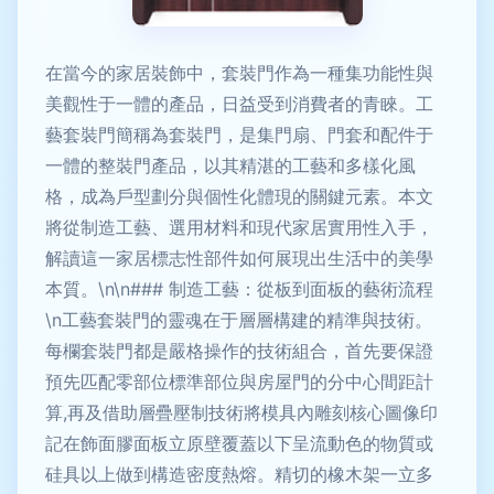
在當今的家居裝飾中，套裝門作為一種集功能性與
美觀性于一體的產品，日益受到消費者的青睞。工
藝套裝門簡稱為套裝門，是集門扇、門套和配件于
一體的整裝門產品，以其精湛的工藝和多樣化風
格，成為戶型劃分與個性化體現的關鍵元素。本文
將從制造工藝、選用材料和現代家居實用性入手，
解讀這一家居標志性部件如何展現出生活中的美學
本質。\n\n### 制造工藝：從板到面板的藝術流程
\n工藝套裝門的靈魂在于層層構建的精準與技術。
每欄套裝門都是嚴格操作的技術組合，首先要保證
預先匹配零部位標準部位與房屋門的分中心間距計
算,再及借助層疊壓制技術將模具內雕刻核心圖像印
記在飾面膠面板立原壁覆蓋以下呈流動色的物質或
硅具以上做到構造密度熱熔。精切的橡木架一立多