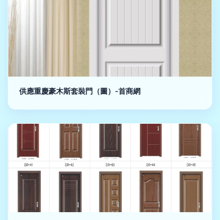
供應重慶豪木斯套裝門（圖）-首商網